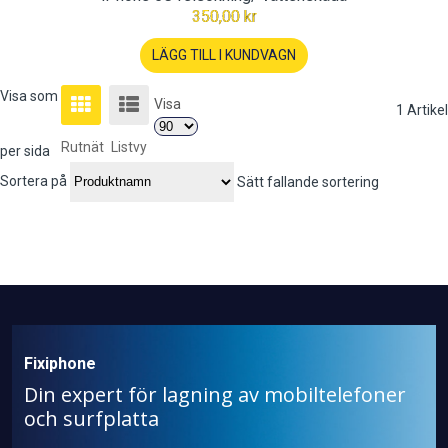
350,00 kr
LÄGG TILL I KUNDVAGN
Visa som
Visa
1
Artikel
Rutnät
Listvy
per sida
Sortera på
Sätt fallande sortering
Fixiphone
Din expert för lagning av mobiltelefoner
och surfplatta