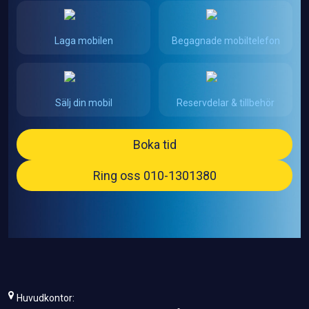
Laga mobilen
Begagnade mobiltelefon
Sälj din mobil
Reservdelar & tillbehör
Boka tid
Ring oss 010-1301380
Huvudkontor: