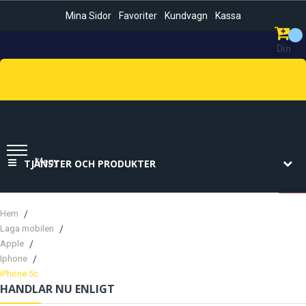
Mina Sidor
Favoriter
Kundvagn
Kassa
Din
Kundvag
Sök
Meny
TJÄNSTER OCH PRODUKTER
Hem
Laga mobilen
Apple
Iphone
iPhone 5c
HANDLAR NU ENLIGT